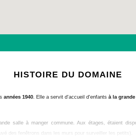
HISTOIRE DU DOMAINE
es
années 1940
. Elle a servit d’accueil d’enfants
à la grand
.
rande salle à manger commune. Aux étages, étaient disp
vé des fenêtrons dans les murs pour surveiller les petits).