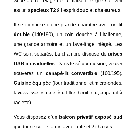
Situé au 1er étage de la maison, le gîte Col vert
est un
spacieux T2
à l’esprit
doux
et
chaleureux
.
Il se compose d’une grande chambre avec un
lit
double
(140/190), un coin douche à l’italienne,
une grande armoire et un lave-linge intégré. Les
WC sont séparés. La chambre dispose de
prises
USB individuelles
. Dans le séjour-cuisine, vous y
trouverez un
canapé-lit convertible
(160/195).
Cuisine équipée
(four traditionnel et micro-ondes,
lave-vaisselle, cafetière filtre, bouilloire, appareil à
raclette).
Vous disposez d’un
balcon privatif exposé sud
qui donne sur le jardin avec table et 2 chaises.