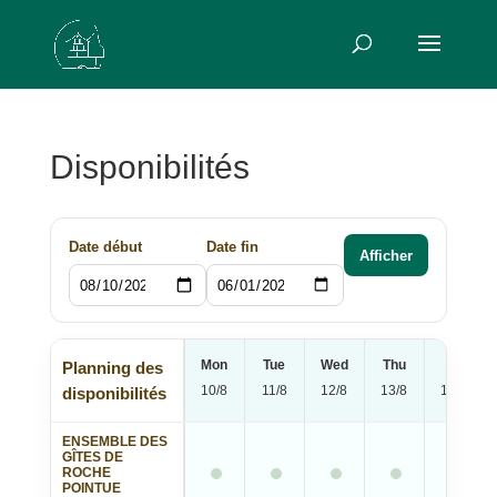
Disponibilités
Date début
Date fin
Afficher
Mon
Tue
Wed
Thu
Fri
Planning des
10/8
11/8
12/8
13/8
14/8
disponibilités
ENSEMBLE DES
GÎTES DE
ROCHE
POINTUE